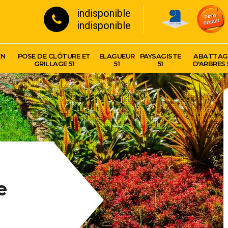
indisponible
indisponible
EN
POSE DE CLÔTURE ET
ELAGUEUR
PAYSAGISTE
ABATTAG
GRILLAGE 51
51
51
D'ARBRES 
e