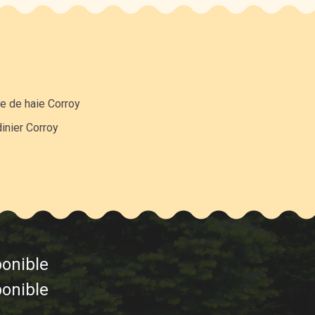
le de haie Corroy
inier Corroy
ponible
ponible