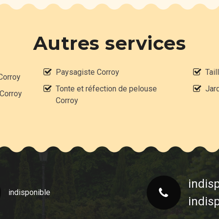
Autres services
Paysagiste Corroy
Tail
Corroy
Tonte et réfection de pelouse
Jard
 Corroy
Corroy
indis
indisponible
indis