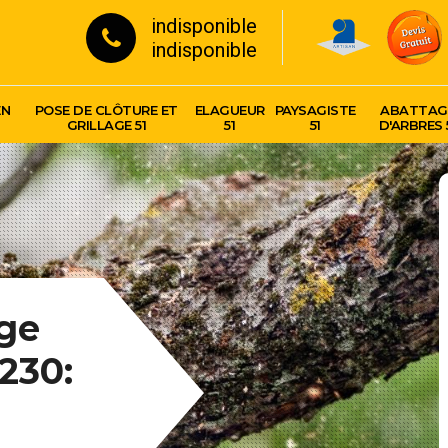
indisponible
indisponible
EN
POSE DE CLÔTURE ET
ELAGUEUR
PAYSAGISTE
ABATTAG
GRILLAGE 51
51
51
D'ARBRES 
age
230: