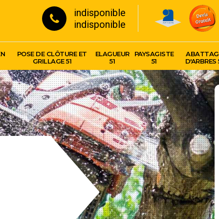
indisponible
indisponible
EN
POSE DE CLÔTURE ET
ELAGUEUR
PAYSAGISTE
ABATTAG
GRILLAGE 51
51
51
D'ARBRES 