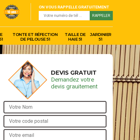
ON VOUS RAPPELLE GRATUITEMENT
E
TONTE ET RÉFECTION
TAILLE DE
JARDINIER
51
DE PELOUSE 51
HAIE 51
51
DEVIS GRATUIT
Demandez votre
devis grauitement