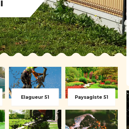
i
Elagueur 51
Paysagiste 51