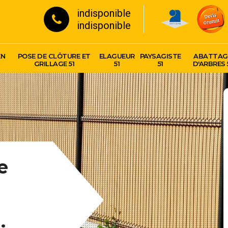
indisponible
indisponible
EN
POSE DE CLÔTURE ET
ELAGUEUR
PAYSAGISTE
ABATTAG
GRILLAGE 51
51
51
D'ARBRES 
e