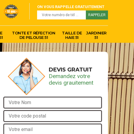
ON VOUS RAPPELLE GRATUITEMENT
E
TONTE ET RÉFECTION
TAILLE DE
JARDINIER
51
DE PELOUSE 51
HAIE 51
51
DEVIS GRATUIT
Demandez votre
devis grauitement