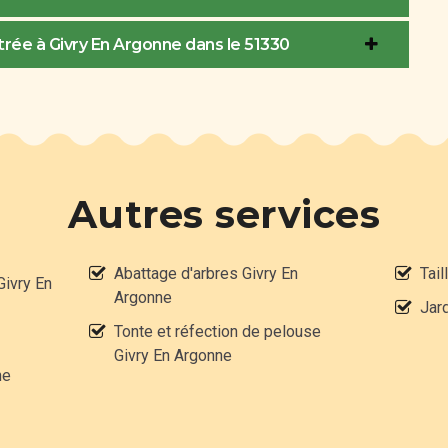
rée à Givry En Argonne dans le 51330
Autres services
Abattage d'arbres Givry En
Tail
Givry En
Argonne
Jard
Tonte et réfection de pelouse
Givry En Argonne
ne