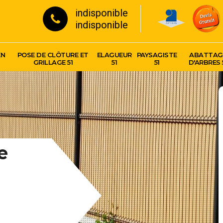
indisponible
indisponible
EN
POSE DE CLÔTURE ET
ELAGUEUR
PAYSAGISTE
ABATTAG
GRILLAGE 51
51
51
D'ARBRES 
e