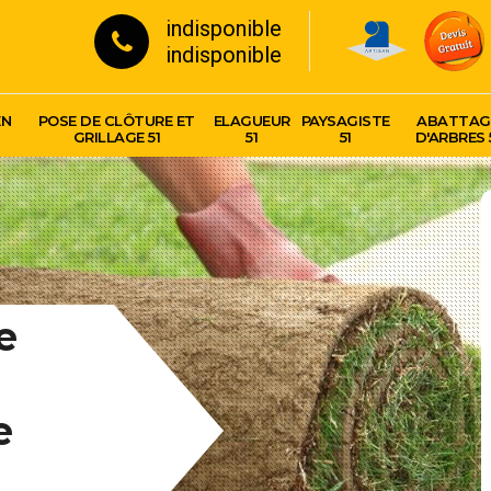
indisponible
indisponible
EN
POSE DE CLÔTURE ET
ELAGUEUR
PAYSAGISTE
ABATTAG
GRILLAGE 51
51
51
D'ARBRES 
e
e