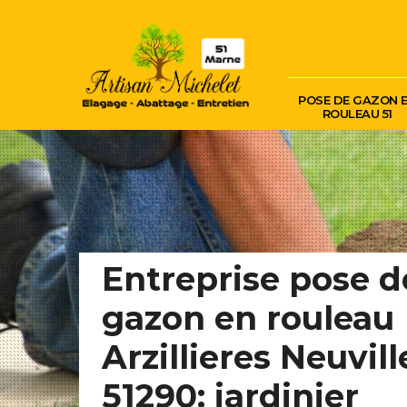
POSE DE GAZON 
ROULEAU 51
Entreprise pose d
gazon en rouleau
Arzillieres Neuvill
51290: jardinier