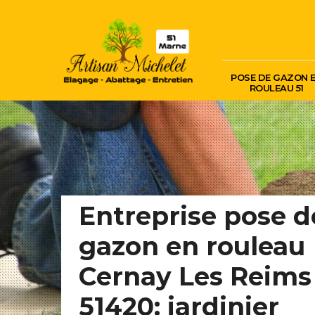
POSE DE GAZON 
ROULEAU 51
Entreprise pose d
gazon en rouleau
Cernay Les Reims
51420: jardinier