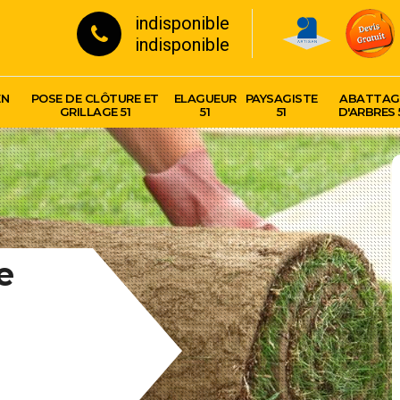
indisponible
indisponible
EN
POSE DE CLÔTURE ET
ELAGUEUR
PAYSAGISTE
ABATTAG
GRILLAGE 51
51
51
D'ARBRES 
e