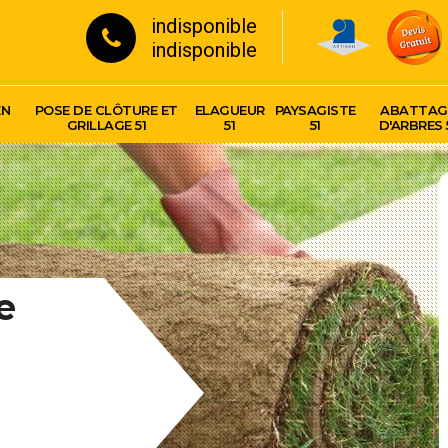
indisponible
indisponible
EN
POSE DE CLÔTURE ET
ELAGUEUR
PAYSAGISTE
ABATTAG
GRILLAGE 51
51
51
D'ARBRES 
e