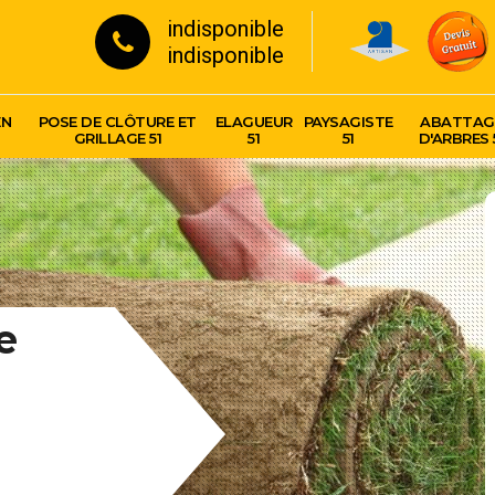
indisponible
indisponible
EN
POSE DE CLÔTURE ET
ELAGUEUR
PAYSAGISTE
ABATTAG
GRILLAGE 51
51
51
D'ARBRES 
e