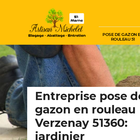
POSE DE GAZON 
ROULEAU 51
Entreprise pose d
gazon en rouleau
Verzenay 51360:
jardinier