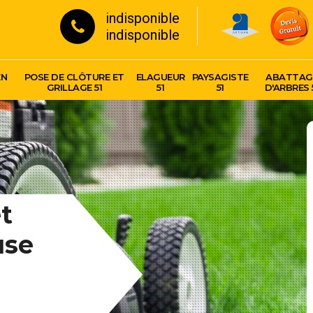
indisponible
indisponible
EN
POSE DE CLÔTURE ET
ELAGUEUR
PAYSAGISTE
ABATTAG
GRILLAGE 51
51
51
D'ARBRES 
t
use