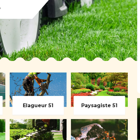
r
Elagueur 51
Paysagiste 51