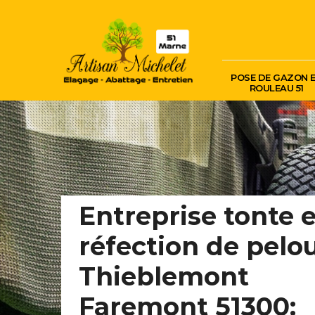
POSE DE GAZON 
ROULEAU 51
Entreprise tonte e
réfection de pelo
Thieblemont
Faremont 51300: