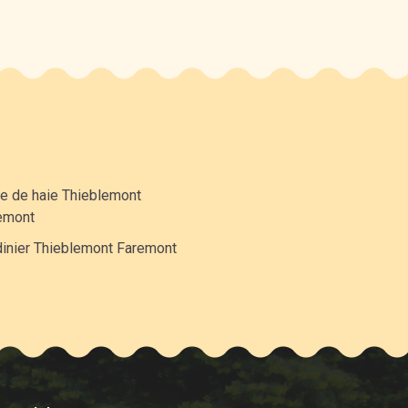
le de haie Thieblemont
emont
dinier Thieblemont Faremont