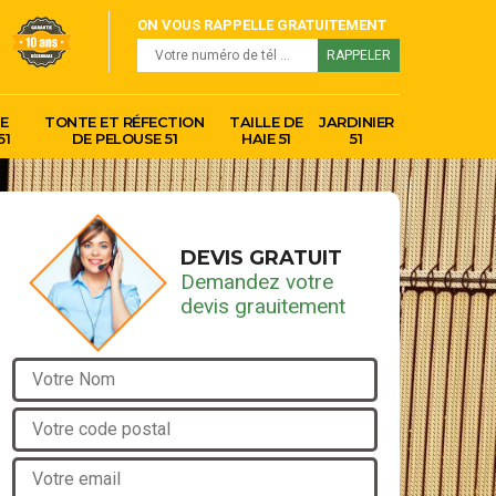
ON VOUS RAPPELLE GRATUITEMENT
E
TONTE ET RÉFECTION
TAILLE DE
JARDINIER
51
DE PELOUSE 51
HAIE 51
51
DEVIS GRATUIT
Demandez votre
devis grauitement