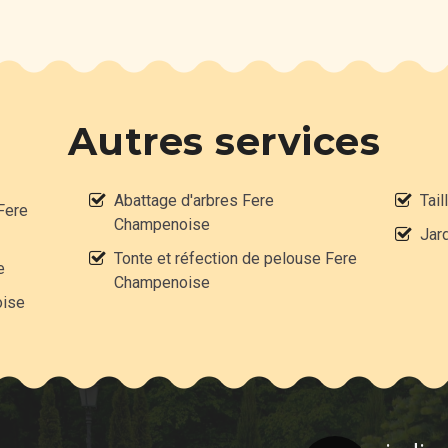
Autres services
Abattage d'arbres Fere
Tai
Fere
Champenoise
Jar
Tonte et réfection de pelouse Fere
e
Champenoise
oise