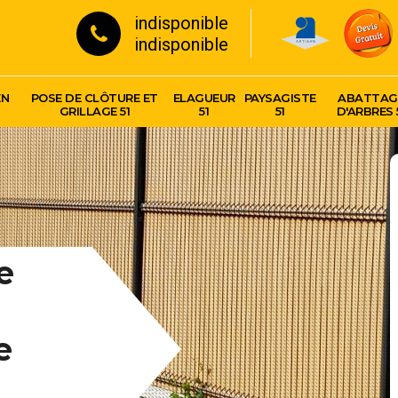
indisponible
indisponible
EN
POSE DE CLÔTURE ET
ELAGUEUR
PAYSAGISTE
ABATTAG
GRILLAGE 51
51
51
D'ARBRES 
e
e